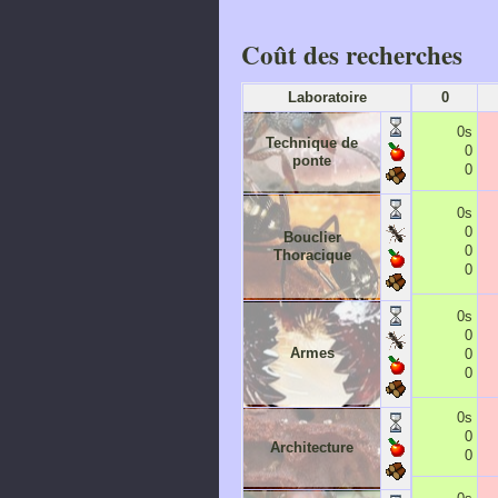
Coût des recherches
Laboratoire
0
0s
Technique de
0
ponte
0
0s
0
Bouclier
0
Thoracique
0
0s
0
Armes
0
0
0s
0
Architecture
0