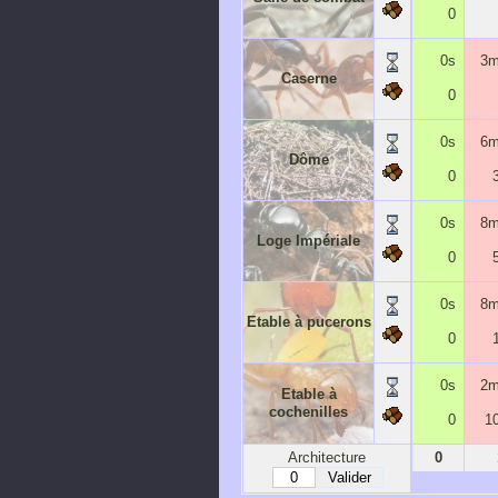
0
0s
3m
Caserne
0
0s
6m
Dôme
0
0s
8m
Loge Impériale
0
0s
8m
Etable à pucerons
0
0s
2m
Etable à
cochenilles
0
1
Architecture
0