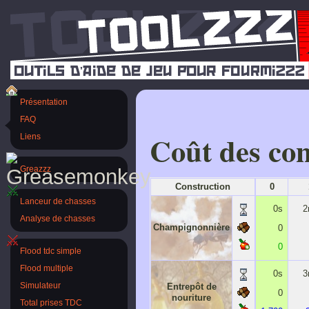
Présentation
FAQ
Coût des con
Liens
Greazzz
Construction
0
Lanceur de chasses
0s
2
Analyse de chasses
Champignonnière
0
0
Flood tdc simple
Flood multiple
0s
3
Entrepôt de
Simulateur
0
nouriture
Total prises TDC