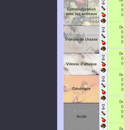
0s
0
Communication
0
avec les animaux
0
0s
0
0
Vitesse de chasse
0
0s
0
0
Vitesse d'attaque
0s
0
0
Génétique
0
0s
0
0
Acide
0
0s