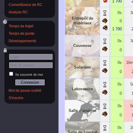
1 700
Convertisseur de RC
0s
3
Analyse RC
Entrepôt de
0
matériaux
Temps de trajet
1 700
Temps de ponte
0s
3
Développements
Couveuse
0
0s
16m
Solarium
0
Se souvenir de moi
0s
5
Laboratoire
Mot de passe oublié
0
S'inscrire
0s
5
Salle d'analyse
0
0s
2
Salle de combat