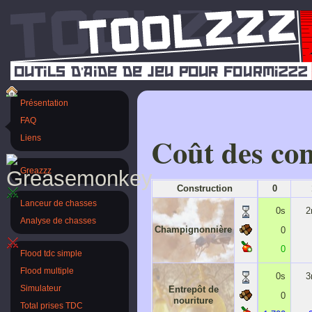
Présentation
FAQ
Coût des con
Liens
Greazzz
Construction
0
Lanceur de chasses
0s
2
Analyse de chasses
Champignonnière
0
0
Flood tdc simple
Flood multiple
0s
3
Entrepôt de
Simulateur
0
nouriture
Total prises TDC