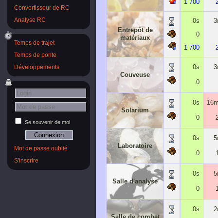
1 700
Convertisseur de RC
0s
3
Analyse RC
Entrepôt de
0
matériaux
Temps de trajet
1 700
Temps de ponte
0s
3
Développements
Couveuse
0
0s
16m
Solarium
0
Se souvenir de moi
0s
5
Laboratoire
Mot de passe oublié
0
S'inscrire
0s
5
Salle d'analyse
0
0s
2
Salle de combat