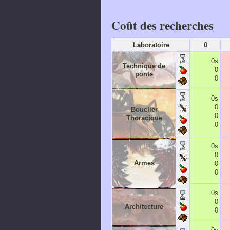
Coût des recherches
Laboratoire
0
0s
Technique de
0
ponte
0
0s
0
Bouclier
0
Thoracique
0
0s
0
Armes
0
0
0s
0
Architecture
0