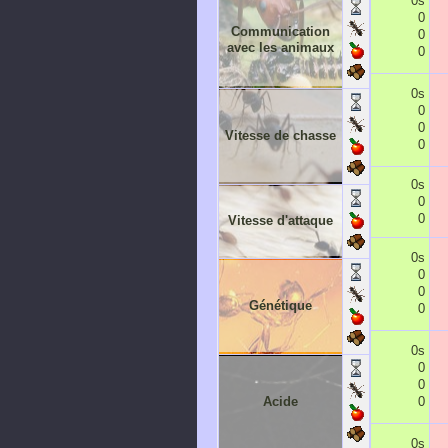
0s
0
Communication
0
avec les animaux
0
0s
0
0
Vitesse de chasse
0
0s
0
0
Vitesse d'attaque
0s
0
0
Génétique
0
0s
0
0
Acide
0
0s