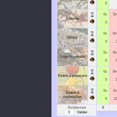
0
0s
3m
Caserne
0
0s
6m
Dôme
0
0s
8m
Loge Impériale
0
0s
8m
Etable à pucerons
0
0s
2m
Etable à
cochenilles
0
1
Architecture
0