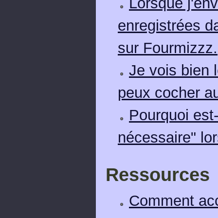
Lorsque j'env
enregistrées da
sur Fourmizzz.
Je vois bien 
peux cocher au
Pourquoi est-
nécessaire" lor
Ressources
Comment acct