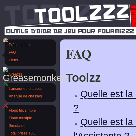
Présentation
FAQ
FAQ
Liens
Toolzz
Greazzz
Lanceur de chasses
Quelle est la
Analyse de chasses
?
Flood tdc simple
Flood multiple
Quelle est la
Simulateur
l'Assistante ?
Total prises TDC