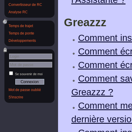
Convertisseur de RC
Analyse RC
Greazzz
Temps de trajet
Temps de ponte
Comment inst
Développements
Comment écri
Comment écri
Se souvenir de moi
Comment savo
Greazzz ?
Mot de passe oublié
S'inscrire
Comment mett
dernière versio